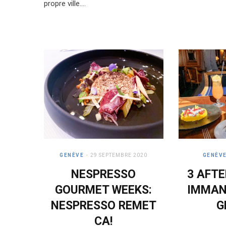
propre ville.…
GENÈVE
29 SEPTEMBRE 2020
GENÈV
NESPRESSO
3 AFT
GOURMET WEEKS:
IMMAN
NESPRESSO REMET
G
CA!