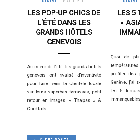
GENÈVE
18 AOÛT 2019
GENÈVE
LES POP-UP CHICS DE
LES 5
L’ÉTÉ DANS LES
« ASI
GRANDS HÔTELS
IMMA
GENEVOIS
Quoi de plu
température
Au coeur de l’été, les grands hôtels
profiter des
genevois ont rivalisé d’inventivité
Genève, j’ai 
pour faire venir la clientèle locale
les 5 terras
sur leurs superbes terrasses, petit
immanquables
retour en images. « Thaipas » &
Cocktails…
OLDER POSTS