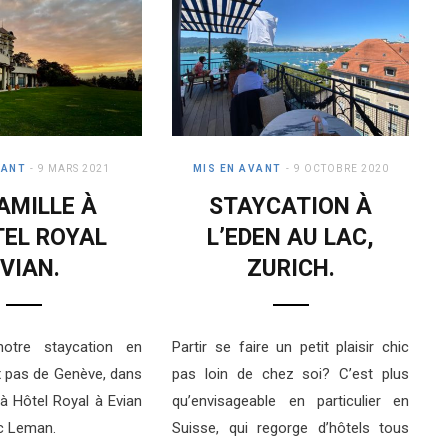
VANT
9 MARS 2021
MIS EN AVANT
9 OCTOBRE 2020
AMILLE À
STAYCATION À
TEL ROYAL
L’EDEN AU LAC,
VIAN.
ZURICH.
notre staycation en
Partir se faire un petit plaisir chic
ux pas de Genève, dans
pas loin de chez soi? C’est plus
 à Hôtel Royal à Evian
qu’envisageable en particulier en
c Leman.
Suisse, qui regorge d’hôtels tous