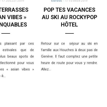
17 JUILLET 2019
SUISSE
17 FÉVRIER 2019
 TERRASSES
POP TES VACANCES
AN VIBES »
AU SKI AU ROCKYPOP
NQUABLES
HÔTEL
s plaisant par ces
Retour sur ce séjour au ski en
s estivales que de
famille aux Houches à deux pas de
 plus beaux spots de
Genève. Il faut comptez une petite
sélectionné pour vous
heure de route pour vous y rendre.
ses « asian vibes »
Allez…
 à…