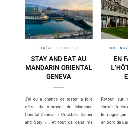
GENÈVE
12 MARS 2021
MIS EN A
STAY AND EAT AU
EN F
MANDARIN ORIENTAL
L’HÔ
GENEVA
E
J’ai eu a chance de tester la jolie
Retour sur 
offre du moment du Mandarin
famille, à de
Oriental Geneva » Cocktails, Dinner
le magnifique
and Stay « , et tout ça dans ma
en bord de La