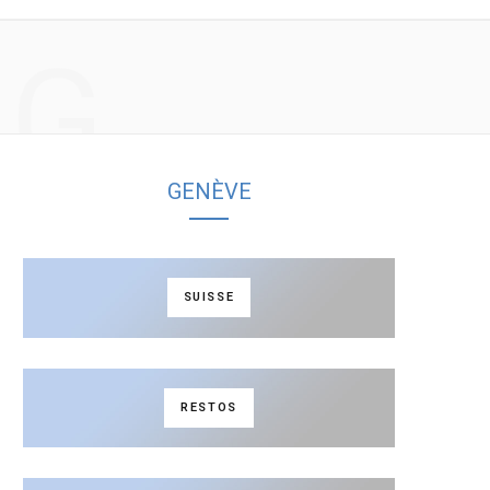
a
n
NG
c
s
e
t
GENÈVE
b
a
o
g
SUISSE
o
r
k
a
RESTOS
m