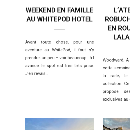
WEEKEND EN FAMILLE
L’AT
AU WHITEPOD HOTEL
ROBUCH
EN ROU
LALA
Avant toute chose, pour une
aventure au WhitePod, il faut s’y
prendre, un peu – voir beaucoup- à l
Woodward. À 
avance: le spot est très très prisé.
cette semaine
J’en rêvais…
la rade; le
collection. C
propose dé
exclusives au