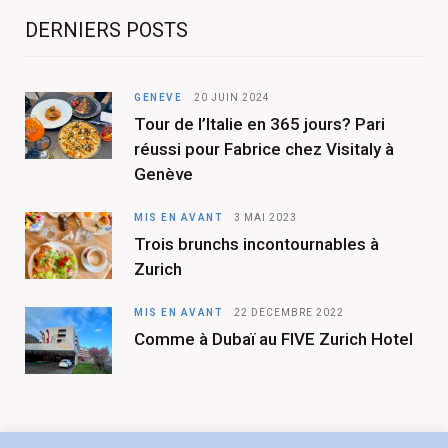
c
s
DERNIERS POSTS
e
t
b
a
GENÈVE
20 JUIN 2024
Tour de l’Italie en 365 jours? Pari
o
g
réussi pour Fabrice chez Visitaly à
o
r
Genève
k
a
MIS EN AVANT
3 MAI 2023
m
Trois brunchs incontournables à
Zurich
MIS EN AVANT
22 DÉCEMBRE 2022
Comme à Dubaï au FIVE Zurich Hotel