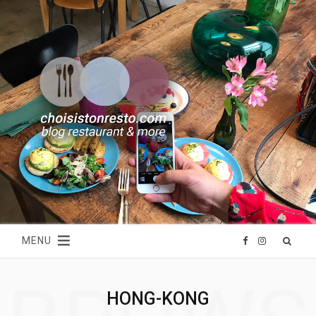
MENU
F
I
a
n
HONG-KONG
c
s