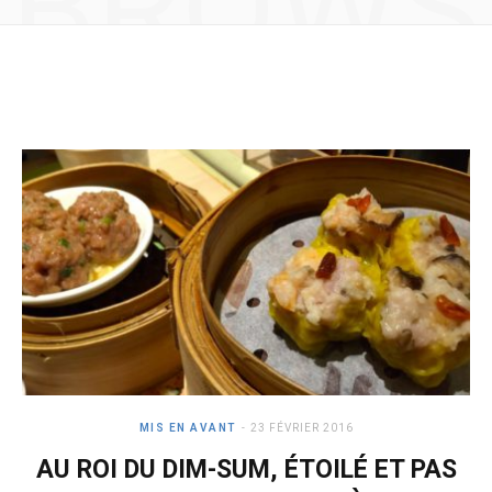
BROWS
e
t
b
a
ING
o
g
o
r
k
a
m
MIS EN AVANT
23 FÉVRIER 2016
AU ROI DU DIM-SUM, ÉTOILÉ ET PAS