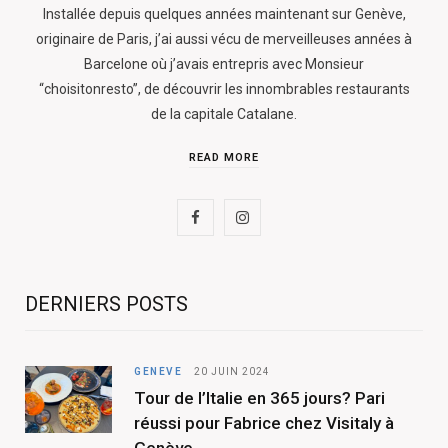
Installée depuis quelques années maintenant sur Genève,
originaire de Paris, j’ai aussi vécu de merveilleuses années à
Barcelone où j’avais entrepris avec Monsieur
“choisitonresto”, de découvrir les innombrables restaurants
de la capitale Catalane.
READ MORE
F
I
a
n
c
s
DERNIERS POSTS
e
t
b
a
GENÈVE
20 JUIN 2024
Tour de l’Italie en 365 jours? Pari
o
g
réussi pour Fabrice chez Visitaly à
o
r