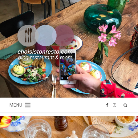
MENU
F
I
a
n
c
s