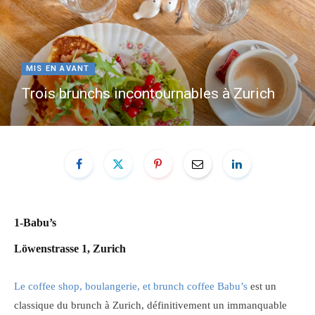
e
t
b
a
MIS EN AVANT
Trois brunchs incontournables à Zurich
o
g
o
r
k
a
m
1-Babu’s
Löwenstrasse 1, Zurich
Le coffee shop, boulangerie, et brunch coffee Babu’s
est un
classique du brunch à Zurich, définitivement un immanquable