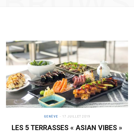
BROWS
e
t
b
a
ING
o
g
o
r
k
a
m
GENÈVE
17 JUILLET 2019
LES 5 TERRASSES « ASIAN VIBES »