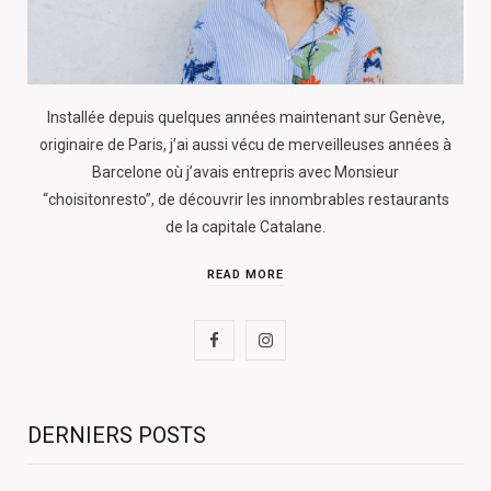
Installée depuis quelques années maintenant sur Genève,
originaire de Paris, j’ai aussi vécu de merveilleuses années à
Barcelone où j’avais entrepris avec Monsieur
“choisitonresto”, de découvrir les innombrables restaurants
de la capitale Catalane.
READ MORE
F
I
a
n
c
s
DERNIERS POSTS
e
t