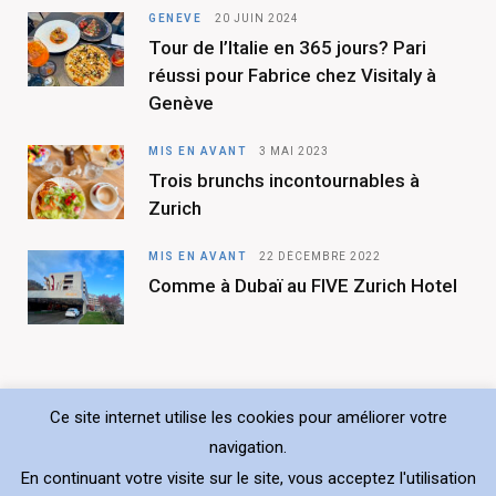
b
a
GENÈVE
20 JUIN 2024
Tour de l’Italie en 365 jours? Pari
o
g
réussi pour Fabrice chez Visitaly à
o
r
Genève
k
a
MIS EN AVANT
3 MAI 2023
m
Trois brunchs incontournables à
Zurich
MIS EN AVANT
22 DÉCEMBRE 2022
Comme à Dubaï au FIVE Zurich Hotel
Ce site internet utilise les cookies pour améliorer votre
navigation.
Copyright © 2026 Choisis ton resto. Tout droit réservé.
En continuant votre visite sur le site, vous acceptez l'utilisation