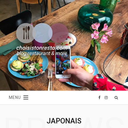
MENU
F
I
a
n
JAPONAIS
c
s