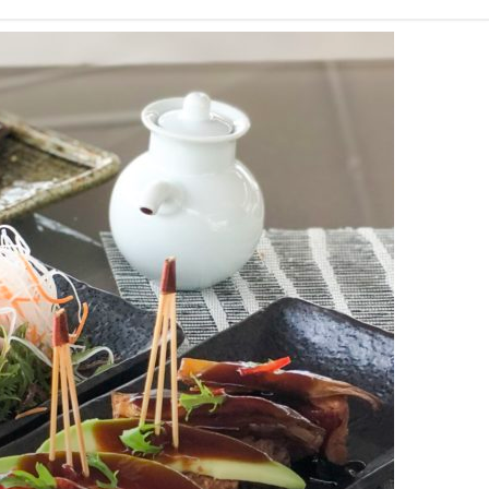
a
n
c
s
e
t
b
a
o
g
o
r
k
a
m