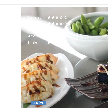
Service :
Cuisine :
Décor :
Ambiance :
Finale :
GENÈVE