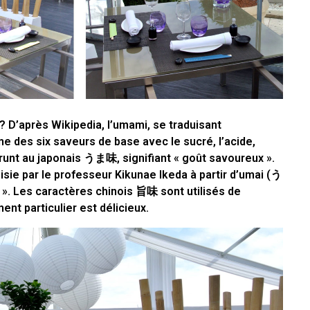
 D’après Wikipedia, l’umami, se traduisant
e des six saveurs de base avec le sucré, l’acide,
runt au japonais うま味, signifiant « goût savoureux ».
oisie par le professeur Kikunae Ikeda à partir d’umai (う
t ». Les caractères chinois 旨味 sont utilisés de
ent particulier est délicieux.