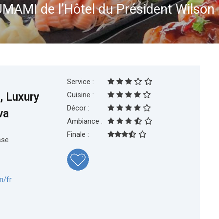
UMAMI de l’Hôtel du Président Wilson
Service :
, Luxury
Cuisine :
Décor :
va
Ambiance :
Finale :
sse
m/fr