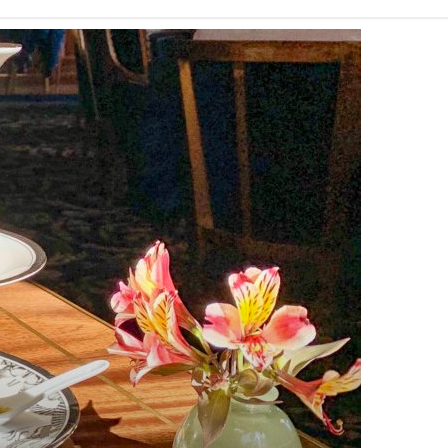
a
n
c
s
e
t
b
a
o
g
o
r
k
a
m