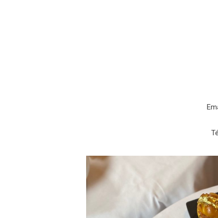
Ema
Té