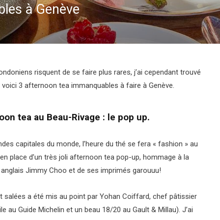
bles à Genève
doniens risquent de se faire plus rares, j’ai cependant trouvé
: voici 3 afternoon tea immanquables à faire à Genève.
on tea au Beau-Rivage : le pop up.
des capitales du monde, l’heure du thé se fera « fashion » au
en place d’un très joli afternoon tea pop-up, hommage à la
er anglais Jimmy Choo et de ses imprimés garouuu!
 salées a été mis au point par Yohan Coiffard, chef pâtissier
e au Guide Michelin et un beau 18/20 au Gault & Millau). J’ai