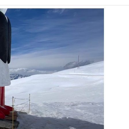
a
n
c
s
e
t
b
a
o
g
o
r
k
a
m