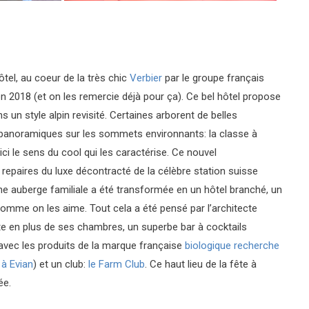
ôtel, au coeur de la très chic
Verbier
par le groupe français
 en 2018 (et on les remercie déjà pour ça). Ce bel hôtel propose
 un style alpin revisité. Certaines arborent de belles
s panoramiques sur les sommets environnants: la classe à
ci le sens du cool qui les caractérise. Ce nouvel
repaires du luxe décontracté de la célèbre station suisse
nne auberge familiale a été transformée en un hôtel branché, un
comme on les aime. Tout cela a été pensé par l’architecte
rite en plus de ses chambres, un superbe bar à cocktails
(avec les produits de la marque française
biologique recherche
 à Evian
) et un club:
le Farm Club
. Ce haut lieu de la fête à
ée.