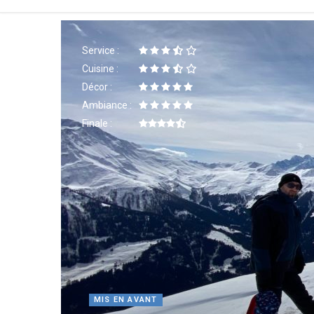
Service :
Cuisine :
Décor :
Ambiance :
Finale :
MIS EN AVANT