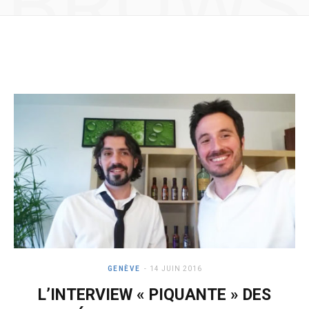
BROWS
e
t
b
a
ING
o
g
o
r
k
a
m
GENÈVE
14 JUIN 2016
L’INTERVIEW « PIQUANTE » DES