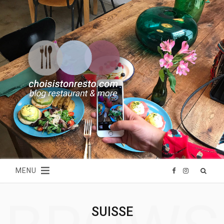
MENU
F
I
a
n
SUISSE
c
s