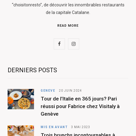
“choisitonresto”, de découvrir les innombrables restaurants
de la capitale Catalane.
READ MORE
F
I
a
n
c
s
DERNIERS POSTS
e
t
b
a
GENÈVE
20 JUIN 2024
Tour de l’Italie en 365 jours? Pari
o
g
réussi pour Fabrice chez Visitaly à
o
r
Genève
k
a
MIS EN AVANT
3 MAI 2023
m
Trois brunchs incontournables à