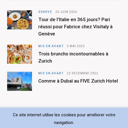
b
a
GENÈVE
20 JUIN 2024
Tour de l’Italie en 365 jours? Pari
o
g
réussi pour Fabrice chez Visitaly à
o
r
Genève
k
a
MIS EN AVANT
3 MAI 2023
m
Trois brunchs incontournables à
Zurich
MIS EN AVANT
22 DÉCEMBRE 2022
Comme à Dubaï au FIVE Zurich Hotel
Ce site internet utilise les cookies pour améliorer votre
navigation.