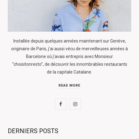
Installée depuis quelques années maintenant sur Genève,
originaire de Paris, j’ai aussi vécu de merveilleuses années à
Barcelone où j’avais entrepris avec Monsieur
“choisitonresto”, de découvrir les innombrables restaurants
de la capitale Catalane.
READ MORE
F
I
a
n
c
s
DERNIERS POSTS
e
t