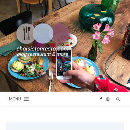
MENU
F
I
a
n
c
s