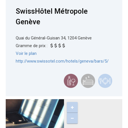
SwissHôtel Métropole
e
t
Genève
b
a
Quai du Général-Guisan 34, 1204 Genève
o
g
Gramme de prix :
o
r
Voir le plan
http://www.swissotel.com/hotels/geneva/bars/5/
k
a
m