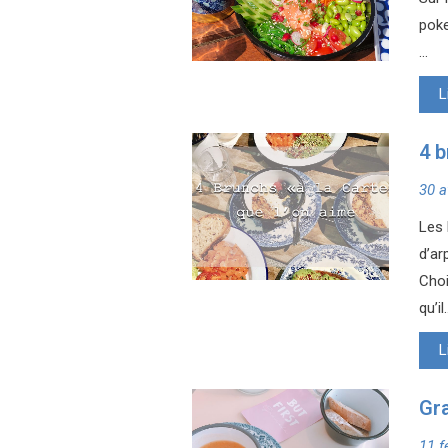
poke
...
L
4 b
30 a
Les 
d’ar
Choi
qu’il.
L
Gra
11 f