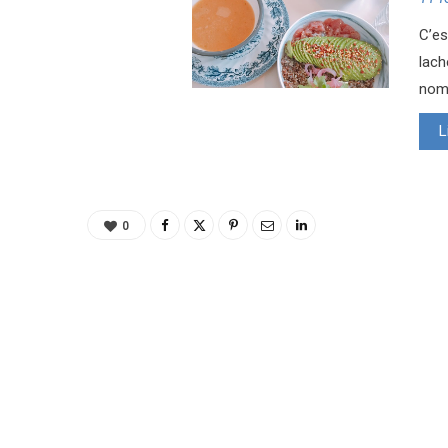
C’es
lach
nomb
L
0