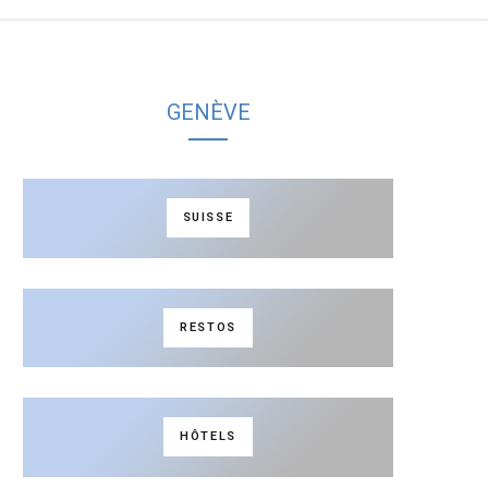
a
n
c
s
GENÈVE
e
t
b
a
SUISSE
o
g
o
r
RESTOS
k
a
m
HÔTELS