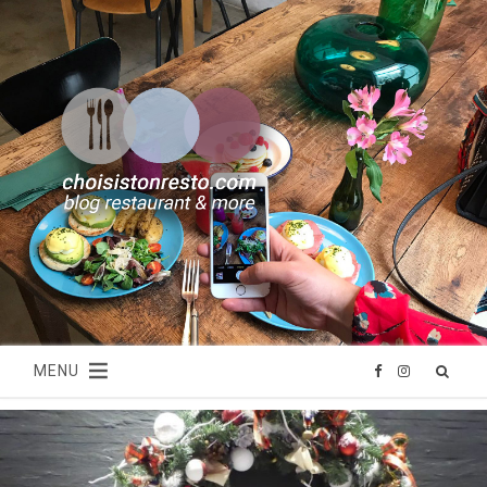
MENU
F
I
a
n
c
s