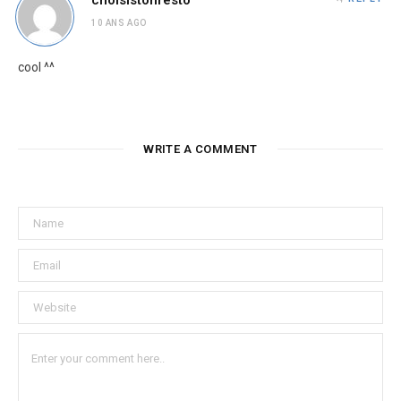
choisistonresto
10 ANS AGO
cool ^^
WRITE A COMMENT