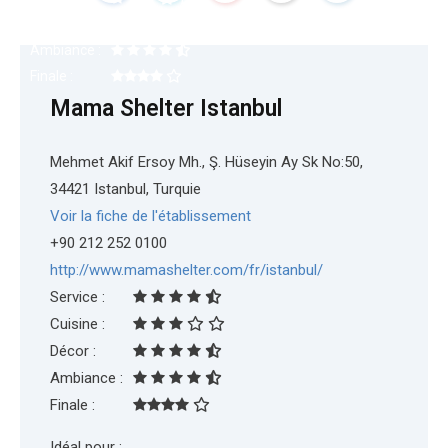
Décor :
e
t
Ambiance :
Finale :
b
a
Mama Shelter Istanbul
o
g
Mehmet Akif Ersoy Mh., Ş. Hüseyin Ay Sk No:50,
o
r
34421 Istanbul, Turquie
Voir la fiche de l'établissement
k
a
+90 212 252 0100
http://www.mamashelter.com/fr/istanbul/
m
Service :
Cuisine :
Décor :
Ambiance :
Finale :
Idéal pour :