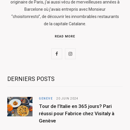
originaire de Paris, j’ai aussi vécu de merveilleuses années à
Barcelone où j’avais entrepris avec Monsieur
“choisitonresto”, de découvrir les innombrables restaurants
de la capitale Catalane.
READ MORE
F
I
a
n
c
s
DERNIERS POSTS
e
t
b
a
GENÈVE
20 JUIN 2024
Tour de l’Italie en 365 jours? Pari
o
g
réussi pour Fabrice chez Visitaly à
o
r
Genève
k
a