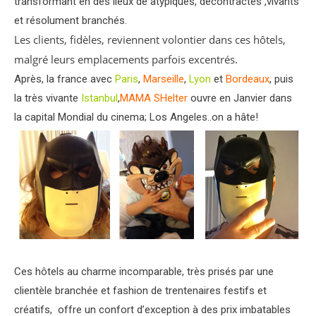
transformant en des lieux de atypiques, décontractés ,vivants
et résolument branchés.
Les clients, fidèles, reviennent volontier dans ces hôtels,
malgré leurs emplacements parfois excentrés.
Après, la france avec
Paris
,
Marseille
,
Lyon
et
Bordeaux
, puis
la très vivante
Istanbul
,
MAMA SHelter
ouvre en Janvier dans
la capital Mondial du cinema; Los Angeles..on a hâte!
Ces hôtels au charme incomparable, très prisés par une
clientèle branchée et fashion de trentenaires festifs et
créatifs, offre un confort d’exception à des prix imbatables