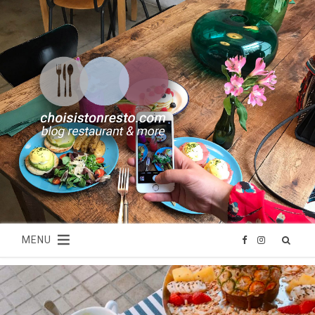
MENU
F
I
a
n
c
s