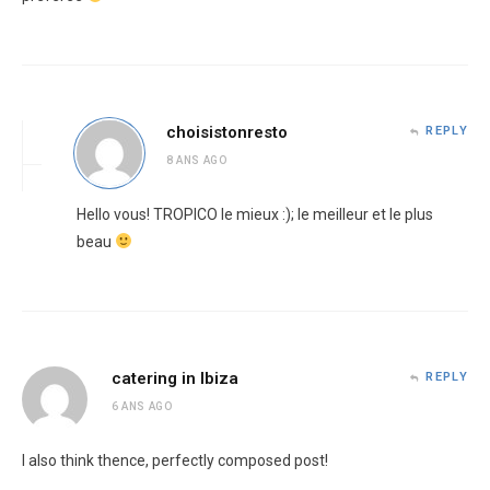
choisistonresto
REPLY
8 ANS AGO
Hello vous! TROPICO le mieux :); le meilleur et le plus
beau
catering in Ibiza
REPLY
6 ANS AGO
I also think thence, perfectly composed post!