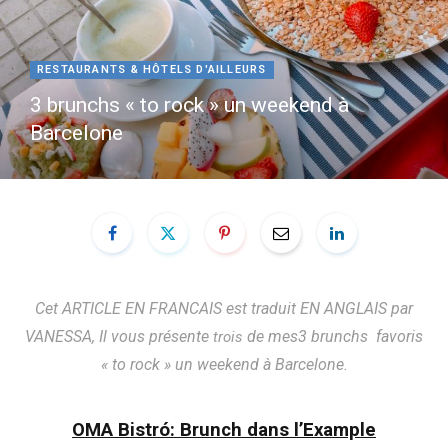
e
t
RESTAURANTS & HÔTELS D'AILLEURS
b
a
3 brunchs « to rock » un weekend à
Barcelone
o
g
o
r
k
a
m
Cet ARTICLE EN FRANCAIS est traduit EN ANGLAIS par
VANESSA, Il vous présente
de mes3 brunchs favoris
trois
« to rock » un weekend à Barcelone.
OMA Bistró: Brunch dans l’Example