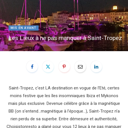
e
t
b
a
MIS EN AVANT
Les Lieux à ne pas manquer à Saint-Tropez
o
g
o
r
k
a
m
Saint-Tropez, c’est LA destination en vogue de l’Eté, certes
moins festive que les îles insomniaques Ibiza et Mykonos
mais plus exclusive. D
evenue célèbre grâce à la magnétique
BB (on s’entend…magnétique à l’époque…), Saint-Tropez n’a
rien perdu de sa superbe. Entre démesure et authenticité,
Choisistonresto a glané pour vous 12 lieux à ne pas manquer