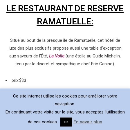
LE RESTAURANT DE RESERVE
RAMATUELLE:
Situé au bout de la presque île de Ramatuelle, cet hôtel de
luxe des plus exclusifs propose aussi une table d’exception
aux saveurs de l’Été,
La Voile
(u
ne étoile au Guide Michelin,
tenu par le discret et sympathique chef Eric Canino).
prix:$$$
adresse: Chemin de la Quessine, 83350 Ramatuelle.
Ce site internet utilise les cookies pour améliorer votre
petit ++: une cuisine gastronomique légère et délicieuse.
navigation.
petit –: comme souvent ce n’est pas donné et un peu
En continuant votre visite sur le site, vous acceptez l'utilisation
excentré.
de ces cookies.
En savoir plus
OK
baby friendly: pourquoi pas, le midi, La Réserve reste un