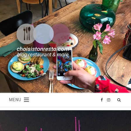
MENU
F
I
a
n
c
s