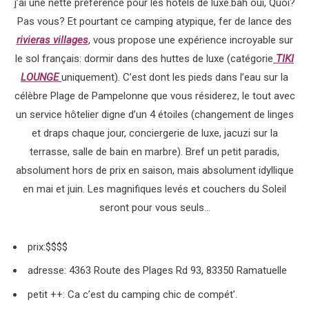
j’ai une nette préférence pour les hôtels de luxe.bah oui, Quoi?
Pas vous? Et pourtant ce camping atypique, fer de lance des
rivieras village
s
, vous propose une expérience incroyable sur
le sol français: dormir dans des huttes de luxe (catégorie
TIKI
LOUNGE
uniquement). C’est dont les pieds dans l’eau sur la
célèbre Plage de Pampelonne que vous résiderez, le tout avec
un service hôtelier digne d’un 4 étoiles (changement de linges
et draps chaque jour, conciergerie de luxe, jacuzi sur la
terrasse, salle de bain en marbre). Bref un petit paradis,
absolument hors de prix en saison, mais absolument idyllique
en mai et juin. Les magnifiques levés et couchers du Soleil
seront pour vous seuls…
prix:$$$$
adresse: 4363 Route des Plages Rd 93, 83350 Ramatuelle
petit ++: Ca c’est du camping chic de compét’.