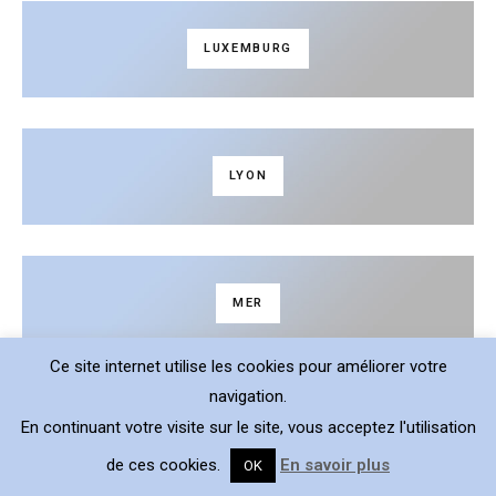
LUXEMBURG
LYON
MER
Ce site internet utilise les cookies pour améliorer votre
navigation.
En continuant votre visite sur le site, vous acceptez l'utilisation
MONTAGNE
de ces cookies.
En savoir plus
OK