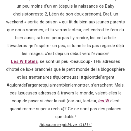
un peu moins d’un an (depuis la naissance de Baby
choisistonresto 2, Léon de son doux prénom). Bref, un
weekend « sortie de prison » qui fit du bien aux jeunes parents
que nous sommes, et tu verras lecteur, cet endroit te fera du
bien aussi, si tu ne peux pas t’y rendre, lire cet article
t’évaderas -je l’espère- un peu, si tu ne le lis pas regarde déjà
les images, c’est déjà un début vers l’évasion!
Les W hôtels
, se sont un peu -beaucoup- THE adresses
d’hôtel de luxe branchés que le petit monde de la blogosphère
et les trentenaires #quiontreussi #quiontdel’argent
#quiontdel’argentetquiaimentbienlemontrer, s’arrachent. Mais,
ces luxueuses adresses à travers le monde, valent-elles le
coup de payer si cher la nuit (car oui, lecteur,
les W
c’est
quand meme super « rech »)? Ce ne sont pas des palaces
que diable!
Réponse expéditive: O.U.I !!