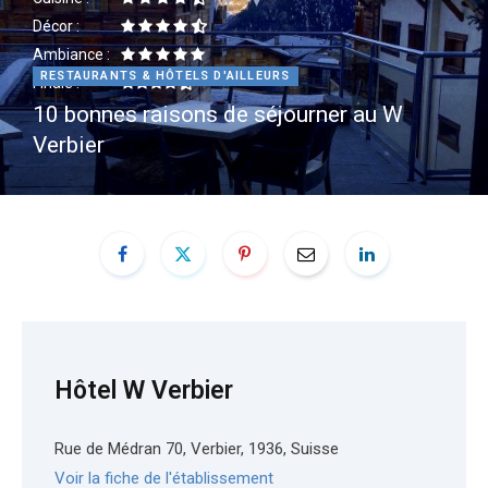
Décor :
e
t
Ambiance :
RESTAURANTS & HÔTELS D'AILLEURS
Finale :
b
a
10 bonnes raisons de séjourner au W
Verbier
o
g
o
r
k
a
m
Hôtel W Verbier
Rue de Médran 70, Verbier, 1936, Suisse
Voir la fiche de l'établissement