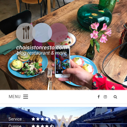
MENU
F
I
a
n
Service :
c
s
Cuisine :