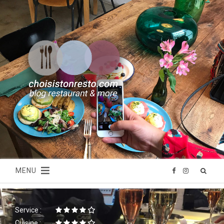
MENU
F
I
a
n
Service :
c
s
Cuisine :