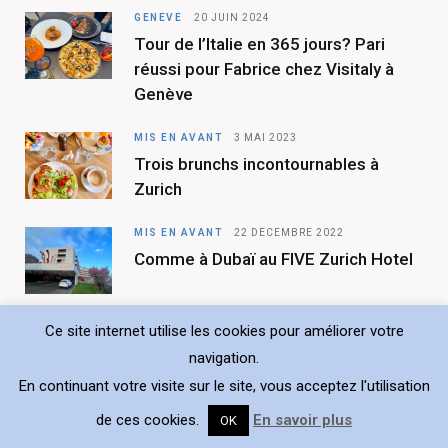
b
a
GENÈVE
20 JUIN 2024
Tour de l’Italie en 365 jours? Pari
o
g
réussi pour Fabrice chez Visitaly à
o
r
Genève
k
a
MIS EN AVANT
3 MAI 2023
m
Trois brunchs incontournables à
Zurich
MIS EN AVANT
22 DÉCEMBRE 2022
Comme à Dubaï au FIVE Zurich Hotel
Ce site internet utilise les cookies pour améliorer votre
navigation.
En continuant votre visite sur le site, vous acceptez l'utilisation
de ces cookies.
En savoir plus
OK
Copyright © 2026 Choisis ton resto. Tout droit réservé.