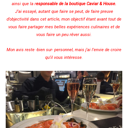
ainsi que la r
esponsable de la boutique Caviar & House.
J’ai essayé, autant que faire se peut, de faire preuve
d’objectivité dans cet article, mon objectif étant avant tout de
vous faire partager mes belles expériences culinaires et de
vous faire un peu rêver aussi.
Mon avis reste -bien sur- personnel, mais j’ai l’envie de croire
qu’il vous intéresse.