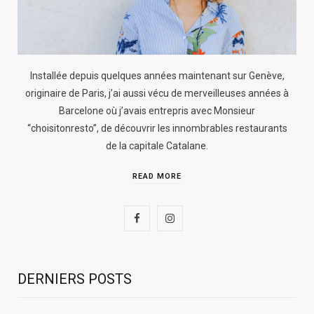
Installée depuis quelques années maintenant sur Genève,
originaire de Paris, j’ai aussi vécu de merveilleuses années à
Barcelone où j’avais entrepris avec Monsieur
“choisitonresto”, de découvrir les innombrables restaurants
de la capitale Catalane.
READ MORE
F
I
a
n
c
s
DERNIERS POSTS
e
t