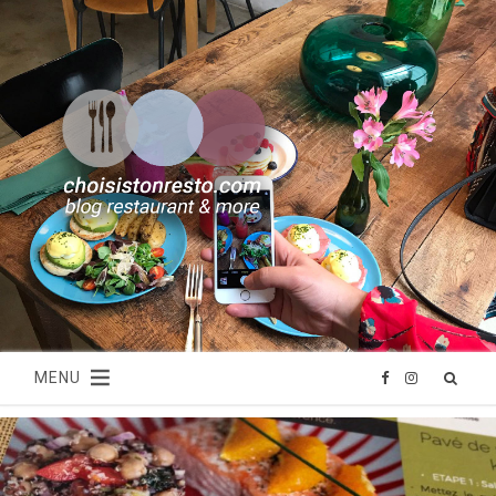
MENU
F
I
a
n
c
s