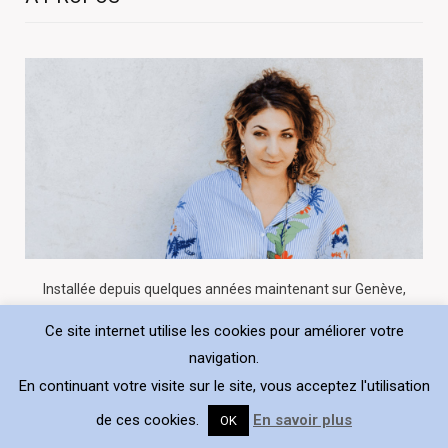
Installée depuis quelques années maintenant sur Genève,
originaire de Paris, j’ai aussi vécu de merveilleuses années à
Ce site internet utilise les cookies pour améliorer votre
Barcelone où j’avais entrepris avec Monsieur
navigation.
“choisitonresto”, de découvrir les innombrables restaurants
En continuant votre visite sur le site, vous acceptez l'utilisation
de la capitale Catalane.
de ces cookies.
En savoir plus
OK
READ MORE