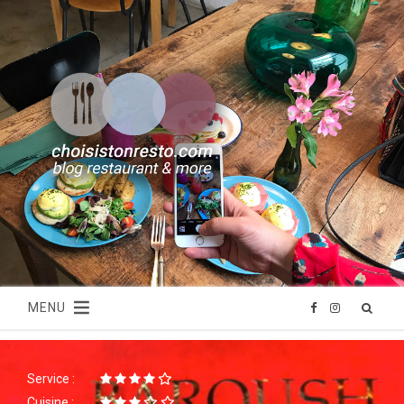
MENU
F
I
a
n
Service :
c
s
Cuisine :