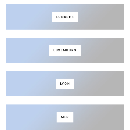
LONDRES
LUXEMBURG
LYON
MER