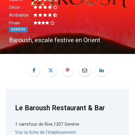
Décor :
e
t
Ambiance :
Finale :
b
a
GENÈVE
Baroush, escale festive en Orient
o
g
o
r
k
a
m
Le Baroush Restaurant & Bar
1 carrefour de Rive,1207 Genève
Voir la fiche de l'établissement