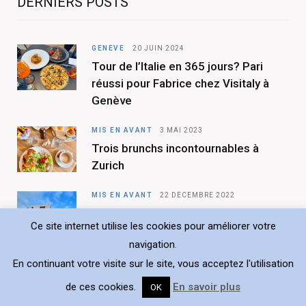
DERNIERS POSTS
e
t
b
a
GENÈVE
20 JUIN 2024
Tour de l’Italie en 365 jours? Pari
o
g
réussi pour Fabrice chez Visitaly à
o
r
Genève
k
a
MIS EN AVANT
3 MAI 2023
m
Trois brunchs incontournables à
Zurich
MIS EN AVANT
22 DÉCEMBRE 2022
Comme à Dubaï au FIVE Zurich Hotel
Ce site internet utilise les cookies pour améliorer votre
navigation.
En continuant votre visite sur le site, vous acceptez l'utilisation
de ces cookies.
En savoir plus
OK